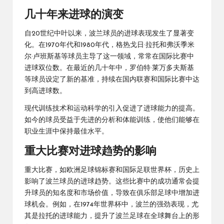
几十年来进球的演变
自20世纪中叶以来，波兰球员的进球表现发生了显著变
化。在1970年代和1980年代，格热戈日·拉托和弗沃季米
尔·卢班斯基等球员主导了这一领域，常常在国际比赛中
进球双位数。在最近的几十年中，罗伯特·莱万多夫斯基
等球员设定了新的基准，持续在国内联赛和国际比赛中达
到高进球数。
现代训练技术和运动科学的引入促进了进球能力的提高。
如今的球员受益于先进的分析和体能训练，使他们能够在
职业生涯中保持最佳水平。
重大比赛对进球趋势的影响
重大比赛，如欧洲足球锦标赛和国际足联世界杯，历史上
影响了波兰球员的进球趋势。这些比赛中的成功通常会提
升球员的知名度和市场价值，导致在俱乐部足球中增加进
球机会。例如，在1974年世界杯中，波兰的强劲表现，尤
其是拉托的进球能力，提升了波兰足球在全球舞台上的形