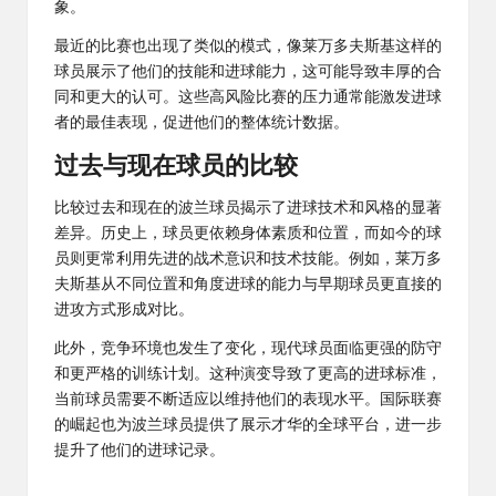
象。
最近的比赛也出现了类似的模式，像莱万多夫斯基这样的
球员展示了他们的技能和进球能力，这可能导致丰厚的合
同和更大的认可。这些高风险比赛的压力通常能激发进球
者的最佳表现，促进他们的整体统计数据。
过去与现在球员的比较
比较过去和现在的波兰球员揭示了进球技术和风格的显著
差异。历史上，球员更依赖身体素质和位置，而如今的球
员则更常利用先进的战术意识和技术技能。例如，莱万多
夫斯基从不同位置和角度进球的能力与早期球员更直接的
进攻方式形成对比。
此外，竞争环境也发生了变化，现代球员面临更强的防守
和更严格的训练计划。这种演变导致了更高的进球标准，
当前球员需要不断适应以维持他们的表现水平。国际联赛
的崛起也为波兰球员提供了展示才华的全球平台，进一步
提升了他们的进球记录。