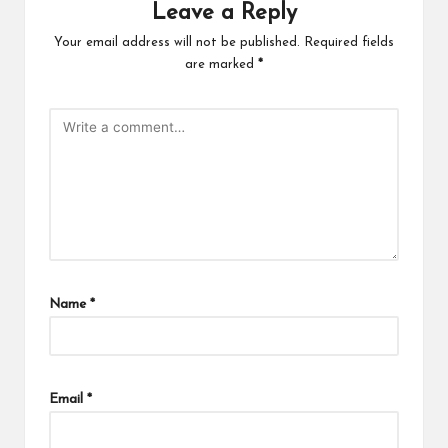
Leave a Reply
Your email address will not be published.
Required fields
are marked
*
Name
*
Email
*