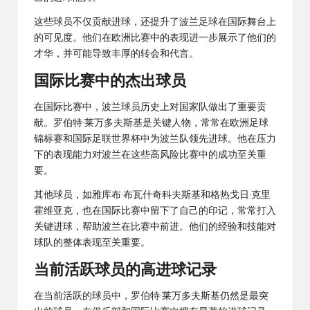
这些球员不仅贡献进球，还提升了波兰足球在国际舞台上
的可见度。他们在欧洲比赛中的表现进一步展示了他们的
才华，并可能导致丰厚的转会和代言。
国际比赛中的杰出球员
在国际比赛中，波兰球员历史上对国家队做出了重要贡
献。罗伯特·莱万多夫斯基是关键人物，常常在欧洲足球
锦标赛和国际足联世界杯中为波兰队领先进球。他在压力
下的表现能力对波兰在这些高风险比赛中的成功至关重
要。
其他球员，如雅库布·布瓦什奇科夫斯基和格热戈日·克里
霍维亚克，也在国际比赛中留下了自己的印记，常常打入
关键进球，帮助波兰在比赛中前进。他们的经验和技能对
球队的整体表现至关重要。
当前活跃球员的高进球记录
在当前活跃的球员中，罗伯特·莱万多夫斯基仍然是最突