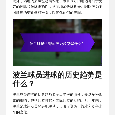
此外，场地的质量也起着作用。维护良好的场地有助于更
好的控球和传球准确性，从而增加进球机会。球队应为不
同环境的变化做好准备，以优化他们的表现。
波兰球员进球的历史趋势是
什么？
波兰球员进球的历史趋势显示出显著的演变，受到多种因
素的影响，包括比赛时代和国际比赛的影响。几十年来，
波兰足球运动员的表现波动，反映了训练、战术和竞争水
平的变化。