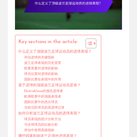
Key sections in the article:
什么定义了顶级波兰足球运动员的进球表现？
评估进球的关键指标
波兰足球表现的历史背景
联赛质量对进球的影响
球员位置对进球的影响
国际比赛在表现中的作用
基于进球的顶级波兰足球运动员是谁？
Ekstraklasa的领先进球者
欧洲联赛中的顶级表现者
国际比赛中的杰出球员
当前活跃球员的高进球记录
如何分析波兰足球运动员的进球表现？
球员表现的统计分析方法
与全球球员的比较分析
评估中使用高级指标
哪些因素影响波兰足球的进球表现？