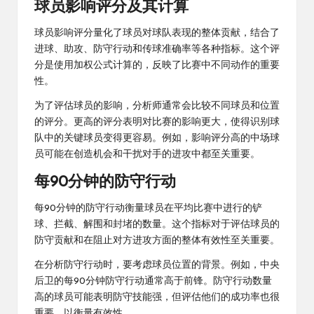
球员影响评分及其计算
球员影响评分量化了球员对球队表现的整体贡献，结合了
进球、助攻、防守行动和传球准确率等各种指标。这个评
分是使用加权公式计算的，反映了比赛中不同动作的重要
性。
为了评估球员的影响，分析师通常会比较不同球员和位置
的评分。更高的评分表明对比赛的影响更大，使得识别球
队中的关键球员变得更容易。例如，影响评分高的中场球
员可能在创造机会和干扰对手的进攻中都至关重要。
每90分钟的防守行动
每90分钟的防守行动衡量球员在平均比赛中进行的铲
球、拦截、解围和封堵的数量。这个指标对于评估球员的
防守贡献和在阻止对方进攻方面的整体有效性至关重要。
在分析防守行动时，要考虑球员位置的背景。例如，中央
后卫的每90分钟防守行动通常高于前锋。防守行动数量
高的球员可能表明防守技能强，但评估他们的成功率也很
重要，以衡量有效性。