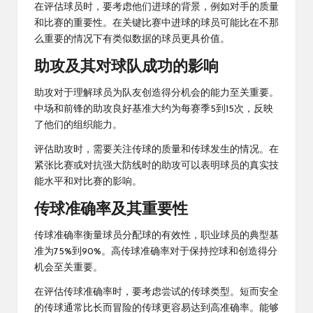
在评估球员时，要考虑他们进球的背景，例如对手的质量
和比赛的重要性。在关键比赛中进球的球员可能比在不那
么重要的情况下有类似数据的球员更具价值。
助攻及其对球队成功的影响
助攻对于理解球员为队友创造得分机会的能力至关重要。
中场和前锋的助攻良好基准大约为每赛季5到15次，反映
了他们的组织能力。
评估助攻时，需要关注传球的质量和传球发生的情况。在
紧张比赛或对抗强大防线时的助攻可以表明球员的真实技
能水平和对比赛的影响。
传球准确率及其重要性
传球准确率衡量球员分配球的有效性，职业球员的典型基
准为75%到90%。高传球准确率对于保持控球和创造得分
机会至关重要。
在评估传球准确率时，要考虑尝试的传球类型。短而安全
的传球通常比长而冒险的传球更容易达到高准确率。能够