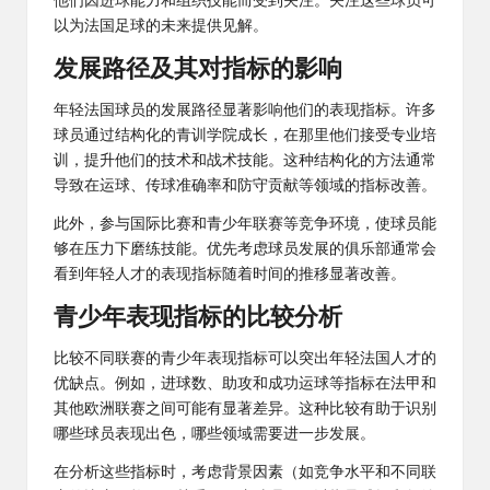
他们因进球能力和组织技能而受到关注。关注这些球员可
以为法国足球的未来提供见解。
发展路径及其对指标的影响
年轻法国球员的发展路径显著影响他们的表现指标。许多
球员通过结构化的青训学院成长，在那里他们接受专业培
训，提升他们的技术和战术技能。这种结构化的方法通常
导致在运球、传球准确率和防守贡献等领域的指标改善。
此外，参与国际比赛和青少年联赛等竞争环境，使球员能
够在压力下磨练技能。优先考虑球员发展的俱乐部通常会
看到年轻人才的表现指标随着时间的推移显著改善。
青少年表现指标的比较分析
比较不同联赛的青少年表现指标可以突出年轻法国人才的
优缺点。例如，进球数、助攻和成功运球等指标在法甲和
其他欧洲联赛之间可能有显著差异。这种比较有助于识别
哪些球员表现出色，哪些领域需要进一步发展。
在分析这些指标时，考虑背景因素（如竞争水平和不同联