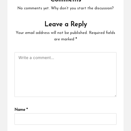
No comments yet. Why don’t you start the discussion?
Leave a Reply
Your email address will not be published.
Required fields
are marked
*
Name
*