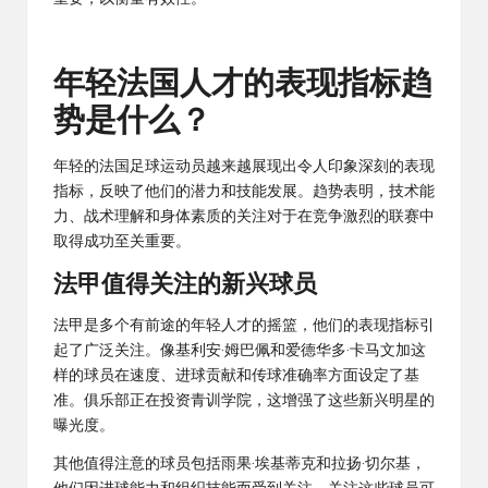
年轻法国人才的表现指标趋
势是什么？
年轻的法国足球运动员越来越展现出令人印象深刻的表现
指标，反映了他们的潜力和技能发展。趋势表明，技术能
力、战术理解和身体素质的关注对于在竞争激烈的联赛中
取得成功至关重要。
法甲值得关注的新兴球员
法甲是多个有前途的年轻人才的摇篮，他们的表现指标引
起了广泛关注。像基利安·姆巴佩和爱德华多·卡马文加这
样的球员在速度、进球贡献和传球准确率方面设定了基
准。俱乐部正在投资青训学院，这增强了这些新兴明星的
曝光度。
其他值得注意的球员包括雨果·埃基蒂克和拉扬·切尔基，