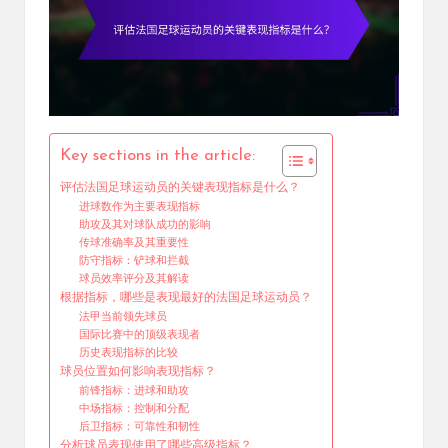
Key sections in the article:
评估法国足球运动员的关键表现指标是什么？
进球数作为主要表现指标
助攻及其对球队成功的影响
传球准确率及其重要性
防守指标：铲球和拦截
球员效率评分及其解读
根据指标，哪些是表现最好的法国足球运动员？
法甲当前领先球员
国际比赛中的顶级表现者
历史表现指标的比较
球员位置如何影响表现指标？
前锋指标：进球和助攻
中场指标：控制和分配
后卫指标：可靠性和韧性
分析球员表现使用了哪些高级指标？