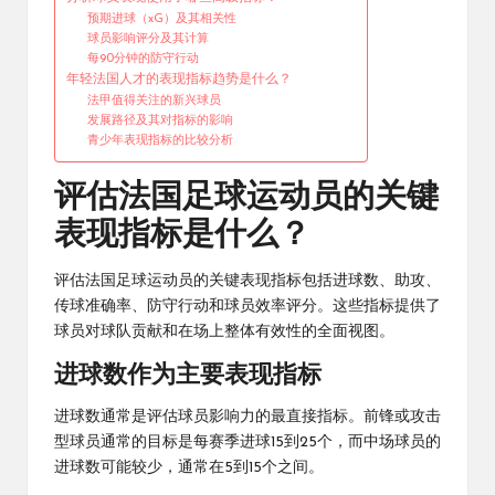
预期进球（xG）及其相关性
球员影响评分及其计算
每90分钟的防守行动
年轻法国人才的表现指标趋势是什么？
法甲值得关注的新兴球员
发展路径及其对指标的影响
青少年表现指标的比较分析
评估法国足球运动员的关键
表现指标是什么？
评估法国足球运动员的关键表现指标包括进球数、助攻、
传球准确率、防守行动和球员效率评分。这些指标提供了
球员对球队贡献和在场上整体有效性的全面视图。
进球数作为主要表现指标
进球数通常是评估球员影响力的最直接指标。前锋或攻击
型球员通常的目标是每赛季进球15到25个，而中场球员的
进球数可能较少，通常在5到15个之间。