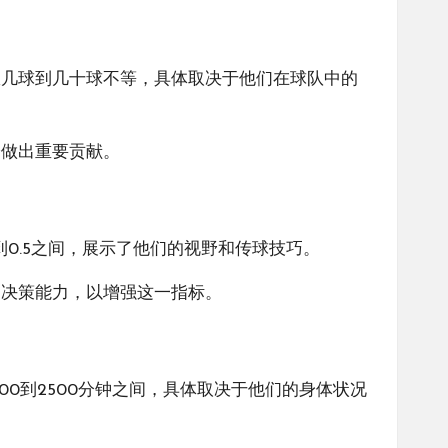
从几球到几十球不等，具体取决于他们在球队中的
分做出重要贡献。
0.5之间，展示了他们的视野和传球技巧。
和决策能力，以增强这一指标。
0到2500分钟之间，具体取决于他们的身体状况