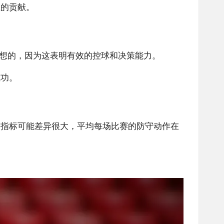
上的贡献。
理想的，因为这表明有效的控球和决策能力。
成功。
一指标可能差异很大，平均每场比赛的防守动作在