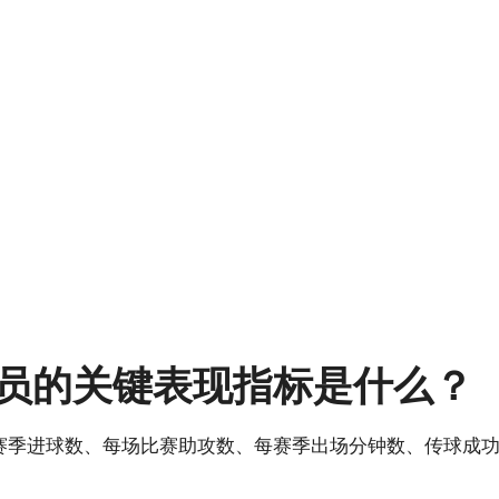
员的关键表现指标是什么？
赛季进球数、每场比赛助攻数、每赛季出场分钟数、传球成