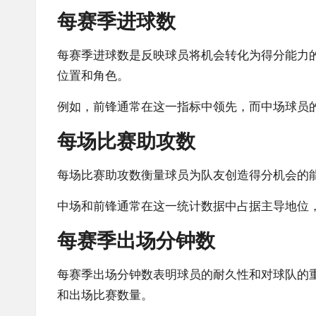
每赛季进球数
每赛季进球数是反映球员将机会转化为得分能力
位置和角色。
例如，前锋通常在这一指标中领先，而中场球员
每场比赛助攻数
每场比赛助攻数衡量球员为队友创造得分机会的能
中场和前锋通常在这一统计数据中占据主导地位
每赛季出场分钟数
每赛季出场分钟数表明球员的耐久性和对球队的重
和出场比赛数量。