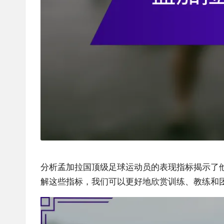
分析孟加拉国顶级足球运动员的表现指标揭示了
解这些指标，我们可以更好地欣赏训练、教练和