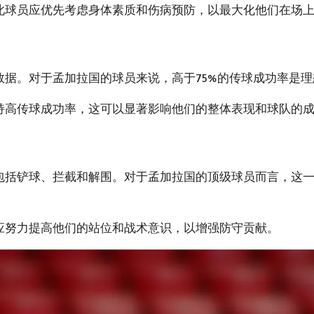
此球员应优先考虑身体素质和伤病预防，以最大化他们在场
数据。对于孟加拉国的球员来说，高于75%的传球成功率是
持高传球成功率，这可以显著影响他们的整体表现和球队的
包括铲球、拦截和解围。对于孟加拉国的顶级球员而言，这
应努力提高他们的站位和战术意识，以增强防守贡献。