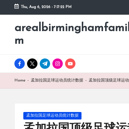
Thu, Aug 6, 2026
-
7:17:23 PM
Skip
to
arealbirminghamfamil
content
m
facebook.com
twitter.com
t.me
instagram.com
youtube.com
Home
-
孟加拉国足球运动员统计数据
-
孟加拉国顶级足球运动
Posted
孟加拉国足球运动员统计数据
in