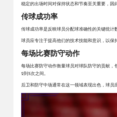
稳定的出场时间对保持状态和节奏至关重要，因
传球成功率
传球成功率是反映球员分配球准确性的关键统计
球员应专注于提高他们的技术技能和意识，以保
每场比赛防守动作
每场比赛防守动作衡量球员对球队防守的贡献，
2到5次之间。
后卫和防守中场通常在这一领域表现出色，球员