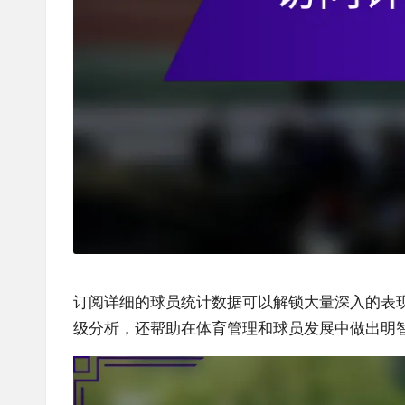
订阅详细的球员统计数据可以解锁大量深入的表
级分析，还帮助在体育管理和球员发展中做出明