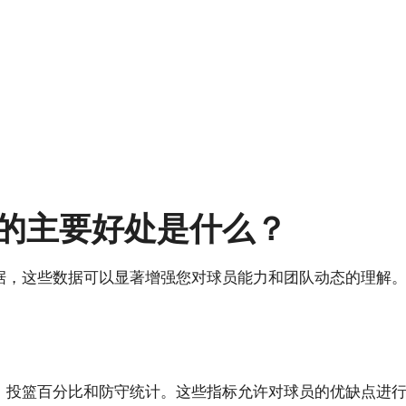
的主要好处是什么？
据，这些数据可以显著增强您对球员能力和团队动态的理解
、投篮百分比和防守统计。这些指标允许对球员的优缺点进