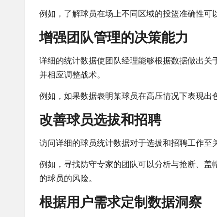
例如，了解球员在场上不同区域的投篮准确性可
增强团队管理的决策能力
详细的统计数据使团队经理能够根据数据做出关
并相应调整战术。
例如，如果数据表明某球员在高压情况下表现出
改善球员选拔和招聘
访问详细的球员统计数据对于选拔和招聘工作至
例如，寻找防守专家的团队可以分析与抢断、盖
的球员的风险。
根据用户需求定制数据洞察