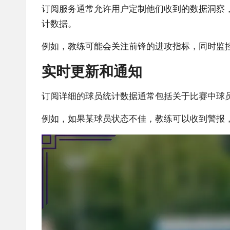
订阅服务通常允许用户定制他们收到的数据洞察
计数据。
例如，教练可能会关注前锋的进攻指标，同时监
实时更新和通知
订阅详细的球员统计数据通常包括关于比赛中球
例如，如果某球员状态不佳，教练可以收到警报