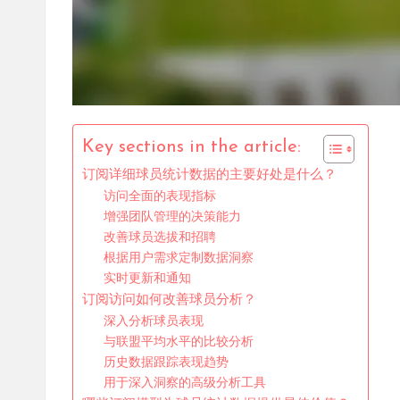
Key sections in the article:
订阅详细球员统计数据的主要好处是什么？
访问全面的表现指标
增强团队管理的决策能力
改善球员选拔和招聘
根据用户需求定制数据洞察
实时更新和通知
订阅访问如何改善球员分析？
深入分析球员表现
与联盟平均水平的比较分析
历史数据跟踪表现趋势
用于深入洞察的高级分析工具