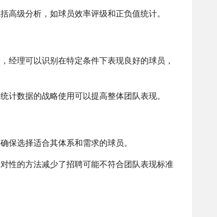
包括高级分析，如球员效率评级和正负值统计。
据，经理可以识别在特定条件下表现良好的球员，
种统计数据的战略使用可以提高整体团队表现。
，确保选择适合其体系和需求的球员。
针对性的方法减少了招聘可能不符合团队表现标准