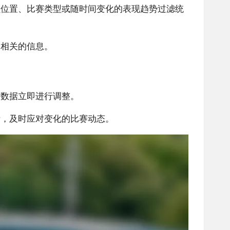
员位置、比赛类型或随时间变化的表现趋势过滤统
最相关的信息。
时数据立即进行调整。
活，及时应对变化的比赛动态。